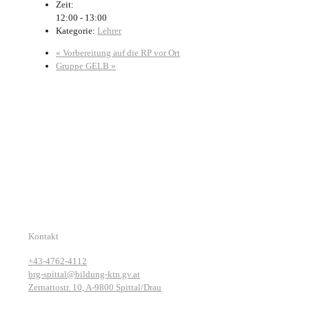
Zeit:
12:00 - 13:00
Kategorie:
Lehrer
«
Vorbereitung auf die RP vor Ort
Gruppe GELB
»
Kontakt
+43-4762-4112
brg-spittal@bildung-ktn.gv.at
Zernattostr. 10, A-9800 Spittal/Drau