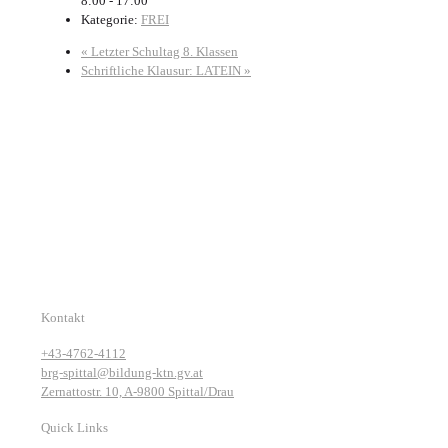
8:00 - 17:00
Kategorie:
FREI
«
Letzter Schultag 8. Klassen
Schriftliche Klausur: LATEIN
»
Kontakt
+43-4762-4112
brg-spittal@bildung-ktn.gv.at
Zernattostr. 10, A-9800 Spittal/Drau
Quick Links