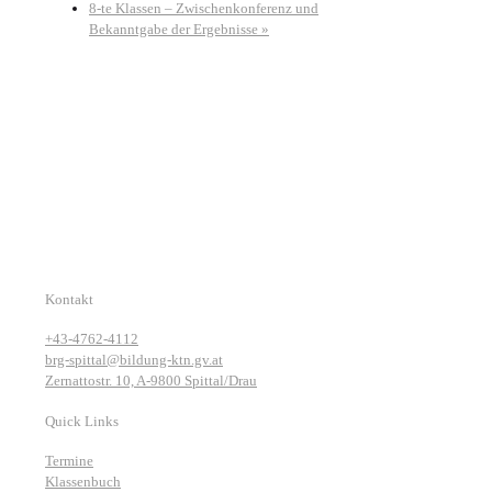
8-te Klassen – Zwischenkonferenz und
Bekanntgabe der Ergebnisse
»
Kontakt
+43-4762-4112
brg-spittal@bildung-ktn.gv.at
Zernattostr. 10, A-9800 Spittal/Drau
Quick Links
Termine
Klassenbuch