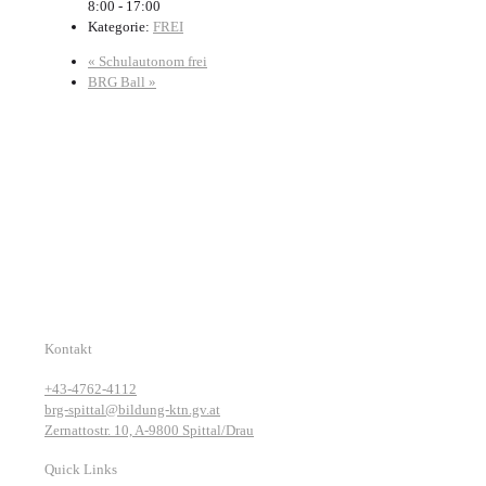
8:00 - 17:00
Kategorie:
FREI
«
Schulautonom frei
BRG Ball
»
Kontakt
+43-4762-4112
brg-spittal@bildung-ktn.gv.at
Zernattostr. 10, A-9800 Spittal/Drau
Quick Links