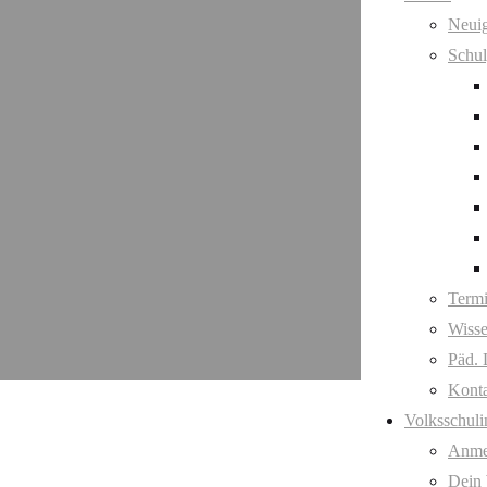
Neuig
Schul
Term
Wisse
Päd. 
Kont
Volksschuli
Anme
Dein