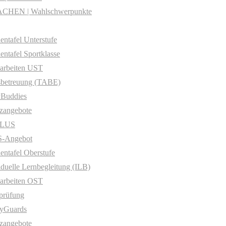
CHEN | Wahlschwerpunkte
entafel Unterstufe
entafel Sportklasse
arbeiten UST
sbetreuung (TABE)
yBuddies
zangebote
PLUS
-Angebot
entafel Oberstufe
iduelle Lernbegleitung (ILB)
arbeiten OST
prüfung
yGuards
zangebote