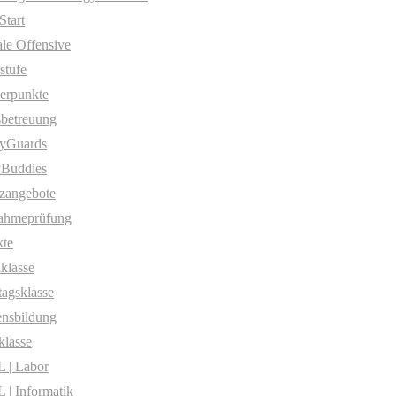
Start
ale Offensive
stufe
erpunkte
betreuung
yGuards
yBuddies
zangebote
ahmeprüfung
te
klasse
agsklasse
nsbildung
klasse
 | Labor
| Informatik