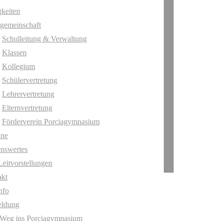
keiten
gemeinschaft
Schulleitung & Verwaltung
Klassen
Kollegium
Schülervertretung
Lehrervertretung
Elternvertretung
Förderverein Porciagymnasium
ine
nswertes
Leitvorstellungen
akt
nfo
ldung
 Weg ins Porciagymnasium