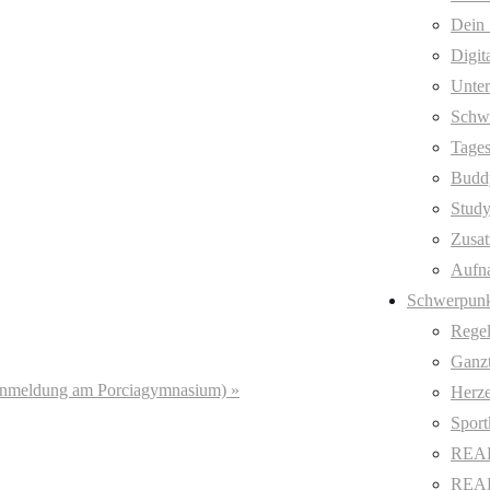
Dein 
Digit
Unter
Schw
Tages
Budd
Stud
Zusat
Aufn
Schwerpunk
Regel
Ganzt
r Anmeldung am Porciagymnasium)
»
Herze
Sport
REAL
REAL 