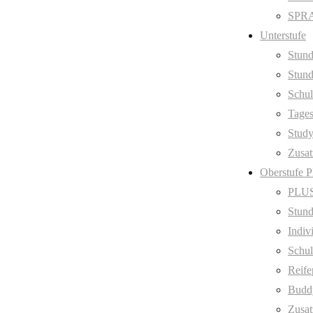
SPRA
Unterstufe
Stund
Stund
Schul
Tage
Stud
Zusat
Oberstufe 
PLUS
Stund
Indiv
Schul
Reife
Budd
Zusat