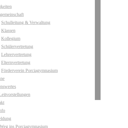
keiten
gemeinschaft
Schulleitung & Verwaltung
Klassen
Kollegium
Schülervertretung
Lehrervertretung
Elternvertretung
Förderverein Porciagymnasium
ine
nswertes
Leitvorstellungen
akt
nfo
ldung
 Weg ins Porciagymnasium