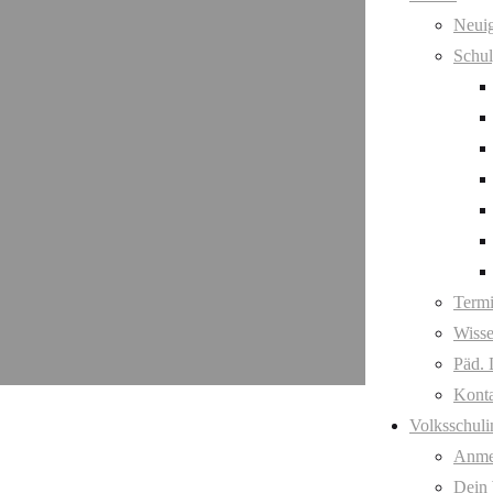
Neuig
Schul
Term
Wisse
Päd. 
Kont
Volksschuli
Anme
Dein