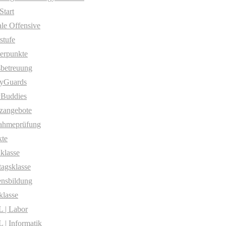
Start
ale Offensive
stufe
erpunkte
betreuung
yGuards
yBuddies
zangebote
ahmeprüfung
te
klasse
agsklasse
nsbildung
klasse
 | Labor
| Informatik