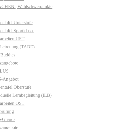
CHEN | Wahlschwerpunkte
entafel Unterstufe
entafel Sportklasse
arbeiten UST
sbetreuung (TABE)
yBuddies
zangebote
PLUS
-Angebot
entafel Oberstufe
iduelle Lernbegleitung (ILB)
arbeiten OST
prüfung
yGuards
zangebote