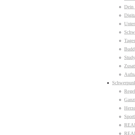
Dein 
Digit
Unter
Schw
Tages
Budd
Stud
Zusat
Aufn
Schwerpunk
Regel
Ganzt
Herze
Sport
REAL
REAL 