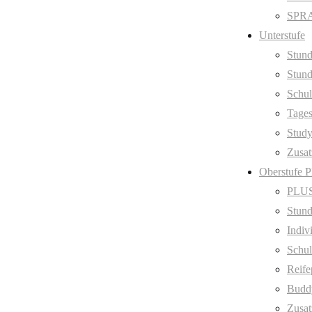
SPRA
Unterstufe
Stund
Stund
Schul
Tage
Stud
Zusat
Oberstufe 
PLUS
Stund
Indiv
Schul
Reife
Budd
Zusat