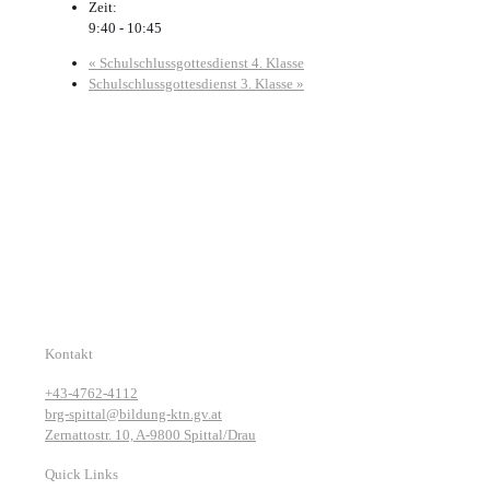
Zeit:
9:40 - 10:45
«
Schulschlussgottesdienst 4. Klasse
Schulschlussgottesdienst 3. Klasse
»
Kontakt
+43-4762-4112
brg-spittal@bildung-ktn.gv.at
Zernattostr. 10, A-9800 Spittal/Drau
Quick Links