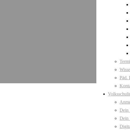
Term
Wisse
Päd. 
Kont
Volksschuli
Anme
Dein
Dein 
Digit