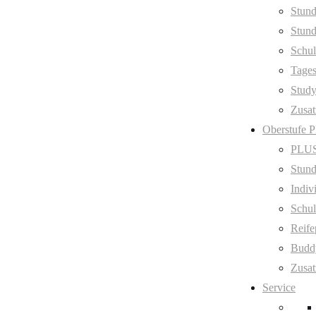
Stund
Stund
Schul
Tage
Stud
Zusat
Oberstufe 
PLUS
Stund
Indiv
Schul
Reife
Budd
Zusat
Service