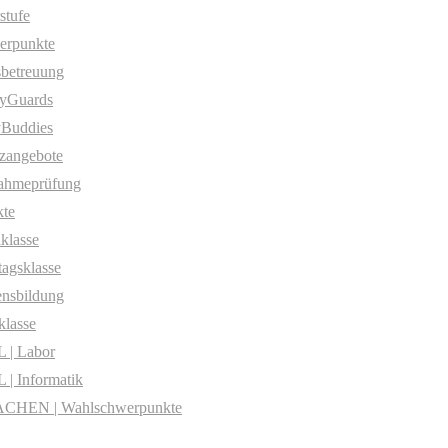
stufe
erpunkte
betreuung
yGuards
yBuddies
zangebote
ahmeprüfung
te
klasse
agsklasse
nsbildung
klasse
 | Labor
| Informatik
CHEN | Wahlschwerpunkte