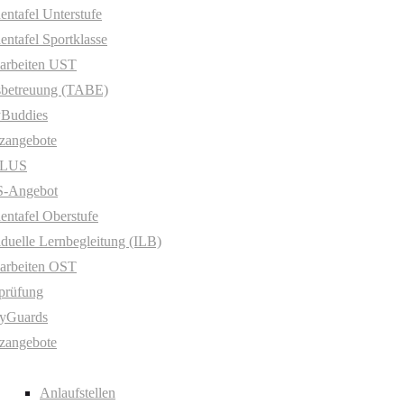
entafel Unterstufe
entafel Sportklasse
arbeiten UST
sbetreuung (TABE)
yBuddies
zangebote
PLUS
-Angebot
entafel Oberstufe
iduelle Lernbegleitung (ILB)
arbeiten OST
prüfung
yGuards
zangebote
Anlaufstellen