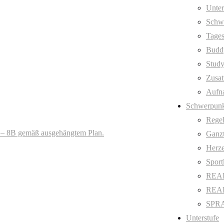
Unter
Schw
Tages
Budd
Stud
Zusat
Aufn
Schwerpunk
Regel
A – 8B gemäß ausgehängtem Plan.
Ganzt
Herze
Sport
REAL
REAL 
SPRA
Unterstufe