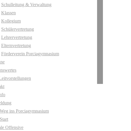
Schulleitung & Verwaltung
Klassen
Kollegium
Schülervertretung
Lehrervertretung
Elternvertretung
Förderverein Porciagymnasium
ine
nswertes
Leitvorstellungen
akt
nfo
ldung
 Weg ins Porciagymnasium
Start
ale Offensive