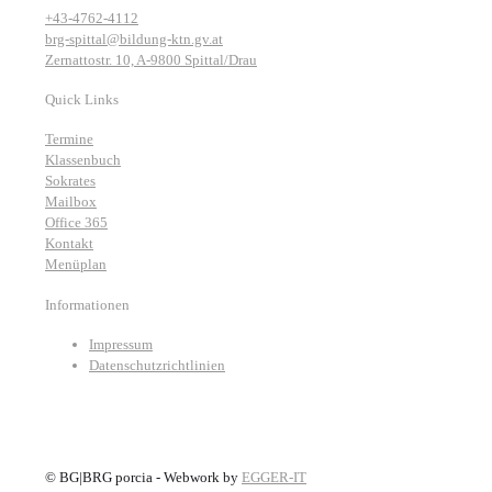
+43-4762-4112
brg-spittal@bildung-ktn.gv.at
Zernattostr. 10, A-9800 Spittal/Drau
Quick Links
Termine
Klassenbuch
Sokrates
Mailbox
Office 365
Kontakt
Menüplan
Informationen
Impressum
Datenschutzrichtlinien
©
BG|BRG porcia - Webwork by
EGGER-IT