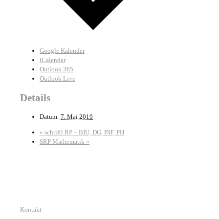
Google Kalender
iCalendar
Outlook 365
Outlook Live
Details
Datum:
7. Mai 2019
«
schriftl RP – BIU, DG, INF, PH
SRP Mathematik
»
Kontakt