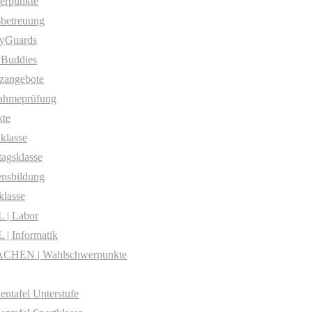
erpunkte
betreuung
yGuards
yBuddies
zangebote
ahmeprüfung
te
klasse
agsklasse
nsbildung
klasse
 | Labor
| Informatik
CHEN | Wahlschwerpunkte
entafel Unterstufe