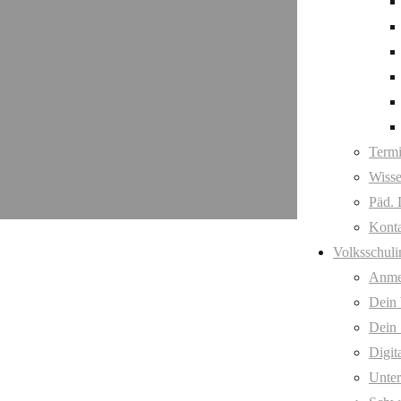
Term
Wisse
Päd. 
Kont
Volksschuli
Anme
Dein
Dein 
Digit
Unter