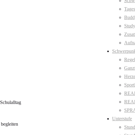
Schw
Tages
Budd
Stud
Zusat
Aufn
Schwerpunk
Regel
Ganzt
Herze
Sport
REAL
REAL 
Schulalltag
SPRA
Unterstufe
begleiten
Stund