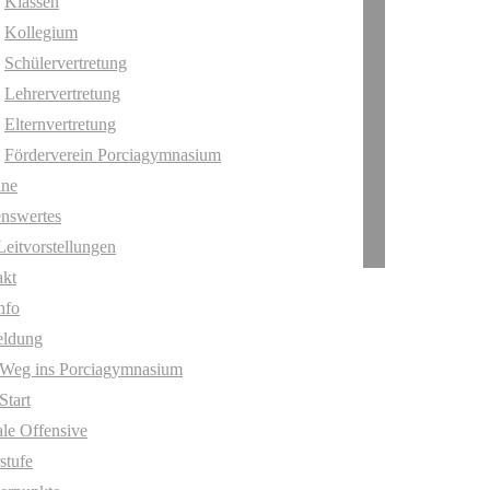
Klassen
Kollegium
Schülervertretung
Lehrervertretung
Elternvertretung
Förderverein Porciagymnasium
ine
nswertes
Leitvorstellungen
akt
nfo
ldung
 Weg ins Porciagymnasium
Start
ale Offensive
stufe