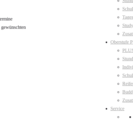
Stund
Schul
Tage
Termine
Stud
m gewünschten
Zusat
Oberstufe 
PLUS
Stund
Indiv
Schul
Reife
Budd
Zusat
Service