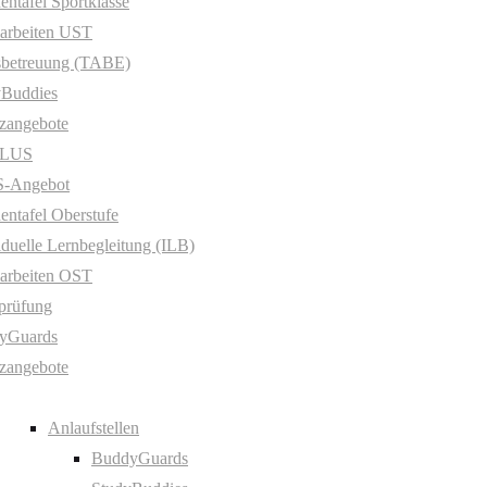
entafel Sportklasse
arbeiten UST
sbetreuung (TABE)
yBuddies
zangebote
PLUS
-Angebot
entafel Oberstufe
iduelle Lernbegleitung (ILB)
arbeiten OST
prüfung
yGuards
zangebote
Anlaufstellen
BuddyGuards