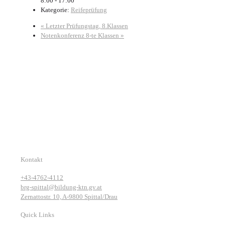
8:00 - 17:00
Kategorie:
Reifeprüfung
«
Letzter Prüfungstag, 8.Klassen
Notenkonferenz 8-te Klassen
»
Kontakt
+43-4762-4112
brg-spittal@bildung-ktn.gv.at
Zernattostr. 10, A-9800 Spittal/Drau
Quick Links