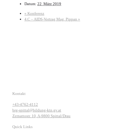
Datum:
22. März 2019
«
Konferenz
4.C – AIDS-Vortrag Mag. Pippan
»
Kontakt
+43-4762-4112
brg-spittal@bildung-ktn.gv.at
Zernattostr. 10, A-9800 Spittal/Drau
Quick Links