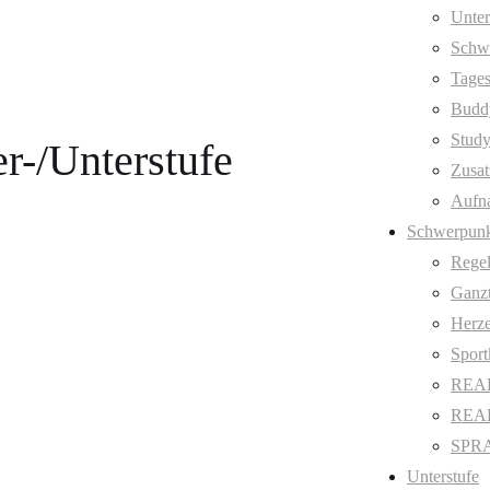
Unter
Schw
Tages
Budd
Stud
r-/Unterstufe
Zusat
Aufn
Schwerpunk
Regel
Ganzt
Herze
Sport
REAL
REAL 
SPRA
Unterstufe