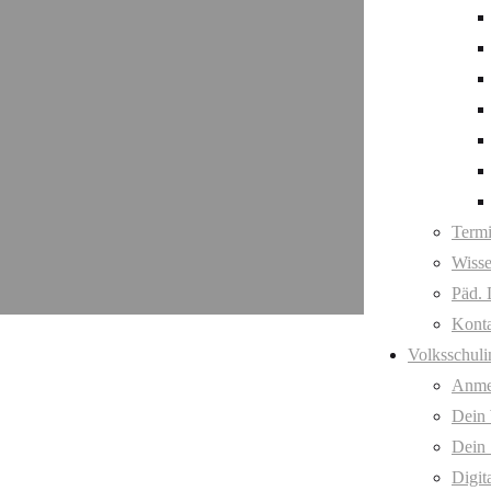
Term
Wisse
Päd. 
Kont
Volksschuli
Anme
Dein
Dein 
Digit