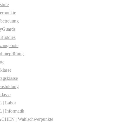
stufe
erpunkte
betreuung
yGuards
yBuddies
zangebote
ahmeprüfung
te
klasse
agsklasse
nsbildung
klasse
 | Labor
| Informatik
CHEN | Wahlschwerpunkte