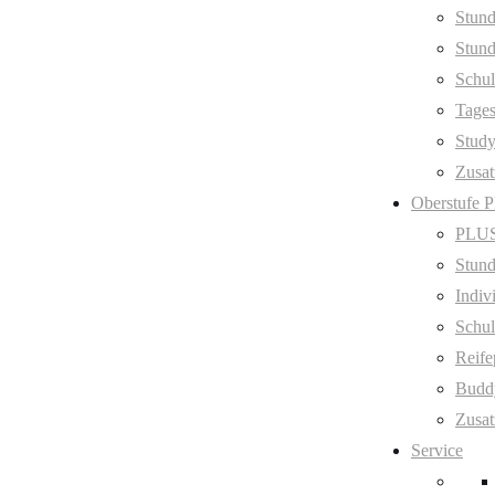
Stund
Stund
Schul
Tage
Stud
Zusat
Oberstufe 
PLUS
Stund
Indiv
Schul
Reife
Budd
Zusat
Service