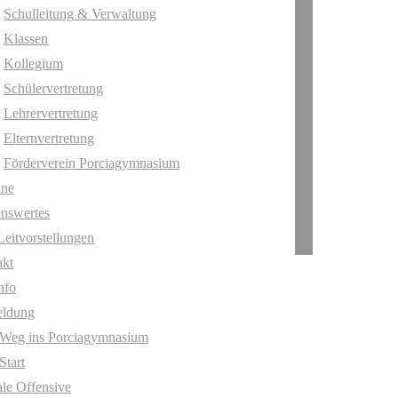
Schulleitung & Verwaltung
Klassen
Kollegium
Schülervertretung
Lehrervertretung
Elternvertretung
Förderverein Porciagymnasium
ine
nswertes
Leitvorstellungen
akt
nfo
ldung
 Weg ins Porciagymnasium
Start
ale Offensive