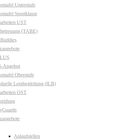
entafel Unterstufe
entafel Sportklasse
arbeiten UST
sbetreuung (TABE)
yBuddies
zangebote
PLUS
-Angebot
entafel Oberstufe
iduelle Lernbegleitung (ILB)
arbeiten OST
prüfung
yGuards
zangebote
Anlaufstellen