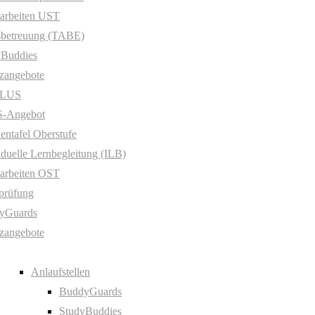
arbeiten UST
sbetreuung (TABE)
yBuddies
zangebote
PLUS
-Angebot
entafel Oberstufe
iduelle Lernbegleitung (ILB)
arbeiten OST
prüfung
yGuards
zangebote
Anlaufstellen
BuddyGuards
StudyBuddies