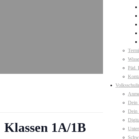
Term
Wisse
Päd. 
Kont
Volksschuli
Anme
Dein
Dein 
Digit
 Klassen 1A/1B
Unter
Schw