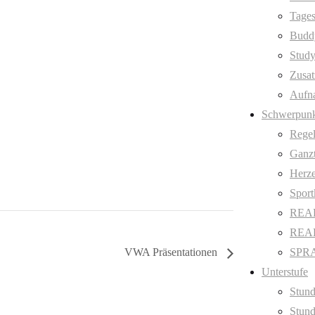
Tages
Budd
Stud
Zusat
Aufn
Schwerpunk
Regel
Ganzt
Herze
Sport
REAL
REAL 
SPRA
VWA Präsentationen
Unterstufe
Stund
Stund