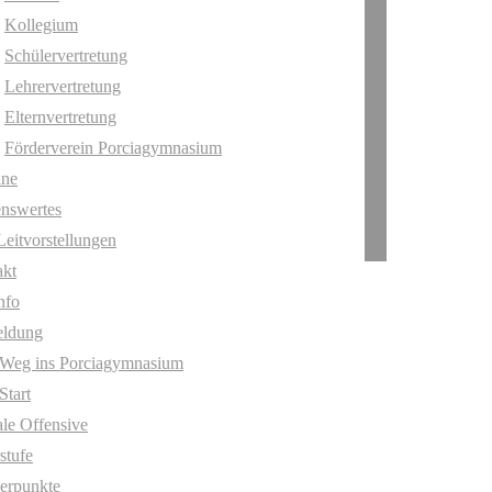
Kollegium
Schülervertretung
Lehrervertretung
Elternvertretung
Förderverein Porciagymnasium
ine
nswertes
Leitvorstellungen
akt
nfo
ldung
 Weg ins Porciagymnasium
Start
ale Offensive
stufe
erpunkte