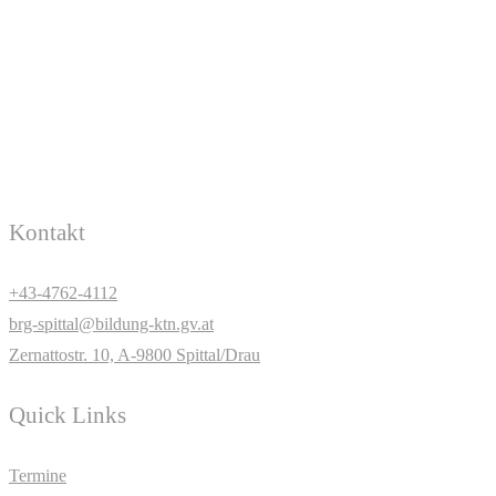
Kontakt
+43-4762-4112
brg-spittal@bildung-ktn.gv.at
Zernattostr. 10, A-9800 Spittal/Drau
Quick Links
Termine