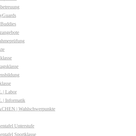
betreuung
yGuards
yBuddies
zangebote
ahmeprüfung
te
klasse
agsklasse
nsbildung
klasse
 | Labor
| Informatik
CHEN | Wahlschwerpunkte
entafel Unterstufe
entafel Sportklasse