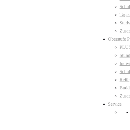
Schul
Tage
Stud
Zusat
Oberstufe 
PLUS
Stund
Indiv
Schul
Reife
Budd
Zusat
Service