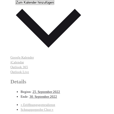
Zum Kalender hinzufügen
Google Kalender
iCalendar
Outlook 365
Outlook Live
Details
Beginn:
25. September 2022
Ende:
30. September 2022
«
Eröffnungsgottesdienst
Schnupperprobe Chor
»