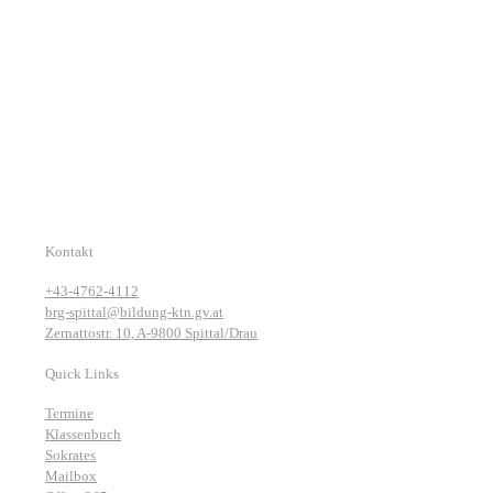
Kontakt
+43-4762-4112
brg-spittal@bildung-ktn.gv.at
Zernattostr. 10, A-9800 Spittal/Drau
Quick Links
Termine
Klassenbuch
Sokrates
Mailbox