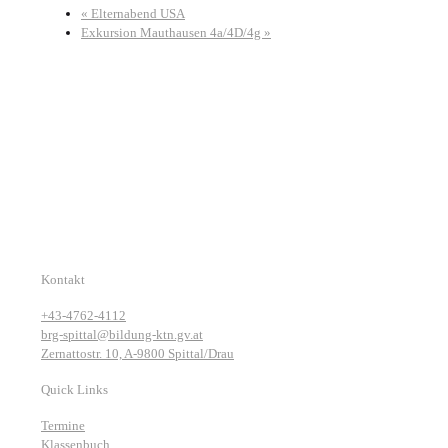
«
Elternabend USA
Exkursion Mauthausen 4a/4D/4g
»
Kontakt
+43-4762-4112
brg-spittal@bildung-ktn.gv.at
Zernattostr. 10, A-9800 Spittal/Drau
Quick Links
Termine
Klassenbuch