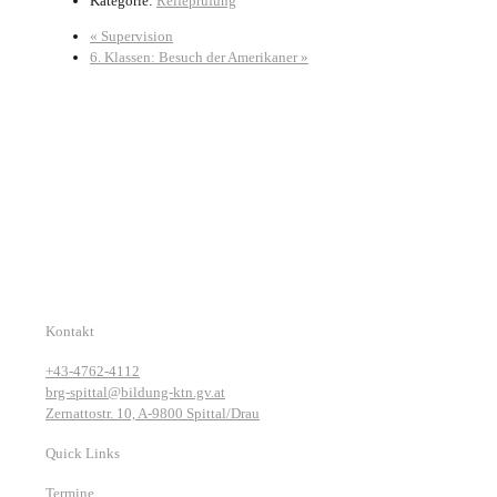
Kategorie:
Reifeprüfung
«
Supervision
6. Klassen: Besuch der Amerikaner
»
Kontakt
+43-4762-4112
brg-spittal@bildung-ktn.gv.at
Zernattostr. 10, A-9800 Spittal/Drau
Quick Links
Termine