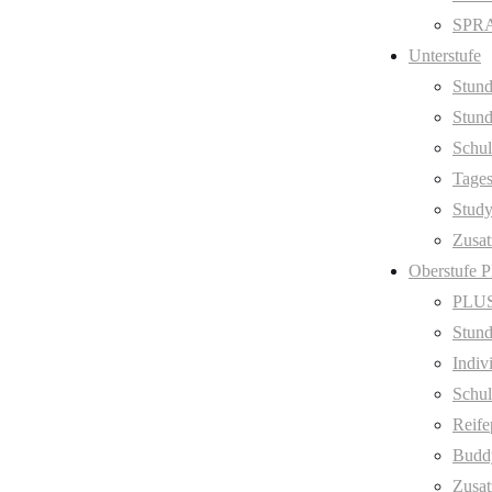
SPRA
Unterstufe
Stund
Stund
Schul
Tage
Stud
Zusat
Oberstufe 
PLUS
Stund
Indiv
Schul
Reife
Budd
Zusat