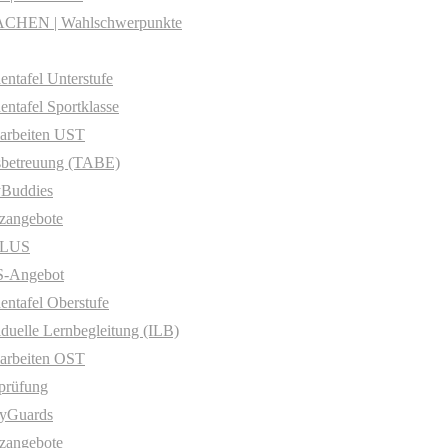
CHEN | Wahlschwerpunkte
entafel Unterstufe
entafel Sportklasse
arbeiten UST
sbetreuung (TABE)
yBuddies
zangebote
PLUS
-Angebot
entafel Oberstufe
iduelle Lernbegleitung (ILB)
arbeiten OST
prüfung
yGuards
zangebote