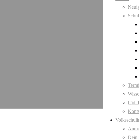
Neuig
Schul
Term
Wisse
Päd. 
Kont
Volksschuli
Anme
Dein