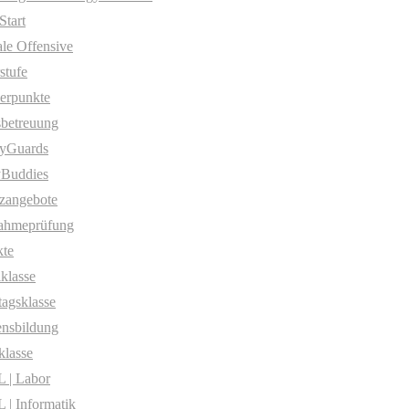
Start
ale Offensive
stufe
erpunkte
betreuung
yGuards
yBuddies
zangebote
ahmeprüfung
te
klasse
agsklasse
nsbildung
klasse
 | Labor
| Informatik