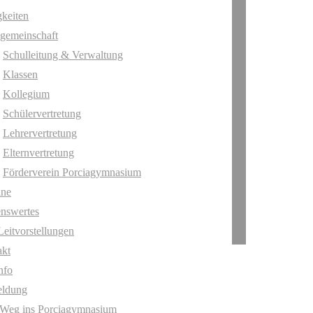
keiten
gemeinschaft
Schulleitung & Verwaltung
Klassen
Kollegium
Schülervertretung
Lehrervertretung
Elternvertretung
Förderverein Porciagymnasium
ine
nswertes
Leitvorstellungen
akt
nfo
ldung
 Weg ins Porciagymnasium