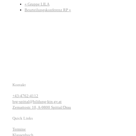
«
Gruppe LILA
Beurteilungskonferenz RP
»
Kontakt
+43-4762-4112
brg-spittal@bildung-ktn.gv.at
Zernattostr. 10, A-9800 Spittal/Drau
Quick Links
Termine
Klassenbuch