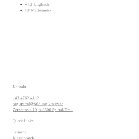
«
RP Englisch
RP Mathematik
»
Kontakt
+43-4762-4112
brg-spittal@bildung-ktn.gv.at
Zernattostr. 10, A-9800 Spittal/Drau
Quick Links
Termine
Klassenbuch