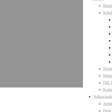
Neuig
Schul
Term
Wisse
Päd. 
Kont
Volksschuli
Anme
Dein