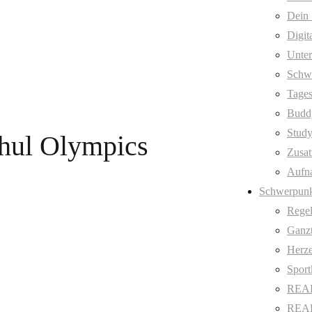
Dein 
Digit
Unter
Schw
Tages
Budd
Stud
chul Olympics
Zusat
Aufn
Schwerpunk
Regel
Ganzt
Herze
Sport
REAL
REAL 