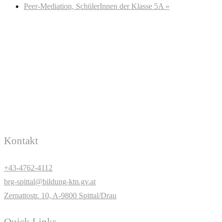
Peer-Mediation, SchülerInnen der Klasse 5A
»
Kontakt
+43-4762-4112
brg-spittal@bildung-ktn.gv.at
Zernattostr. 10, A-9800 Spittal/Drau