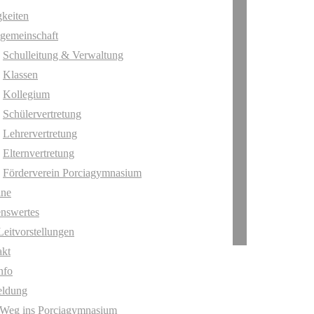
keiten
gemeinschaft
Schulleitung & Verwaltung
Klassen
Kollegium
Schülervertretung
Lehrervertretung
Elternvertretung
Förderverein Porciagymnasium
ine
nswertes
Leitvorstellungen
akt
nfo
ldung
 Weg ins Porciagymnasium