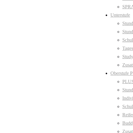
SPRA
Unterstufe
Stund
Stund
Schul
Tage
Stud
Zusat
Oberstufe 
PLUS
Stund
Indiv
Schul
Reife
Budd
Zusat