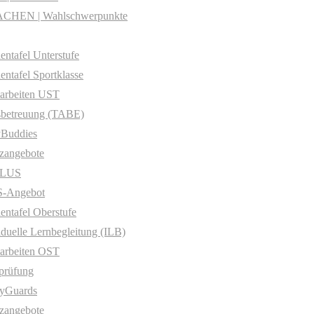
CHEN | Wahlschwerpunkte
entafel Unterstufe
entafel Sportklasse
arbeiten UST
sbetreuung (TABE)
yBuddies
zangebote
PLUS
-Angebot
entafel Oberstufe
iduelle Lernbegleitung (ILB)
arbeiten OST
prüfung
yGuards
zangebote