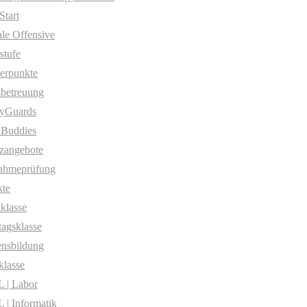
Start
ale Offensive
stufe
erpunkte
betreuung
yGuards
yBuddies
zangebote
ahmeprüfung
te
klasse
agsklasse
nsbildung
klasse
 | Labor
| Informatik