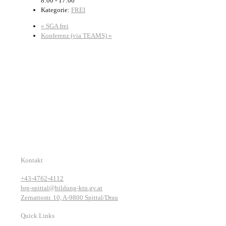
8:00 - 17:00
Kategorie:
FREI
«
SGA frei
Konferenz (via TEAMS)
»
Kontakt
+43-4762-4112
brg-spittal@bildung-ktn.gv.at
Zernattostr. 10, A-9800 Spittal/Drau
Quick Links