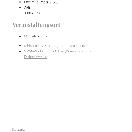
Datum:
5. März 2020
Zeit:
8:00 - 17:00
Veranstaltungsort
MS Feldkirchen
«
Eishockey Schulcup Landesmeisterschaft
VWA-Workshop 8-A/B – „Präsentieren und
Diskutieren“
»
Kontakt