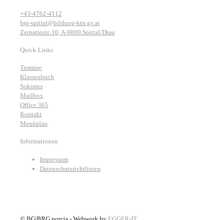
+43-4762-4112
brg-spittal@bildung-ktn.gv.at
Zernattostr. 10, A-9800 Spittal/Drau
Quick Links
Termine
Klassenbuch
Sokrates
Mailbox
Office 365
Kontakt
Menüplan
Informationen
Impressum
Datenschutzrichtlinien
©
BG|BRG porcia - Webwork by
EGGER-IT