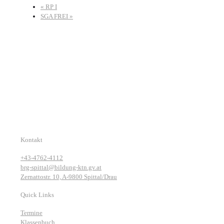
«
RP I
SGA FREI
»
Kontakt
+43-4762-4112
brg-spittal@bildung-ktn.gv.at
Zernattostr. 10, A-9800 Spittal/Drau
Quick Links
Termine
Klassenbuch