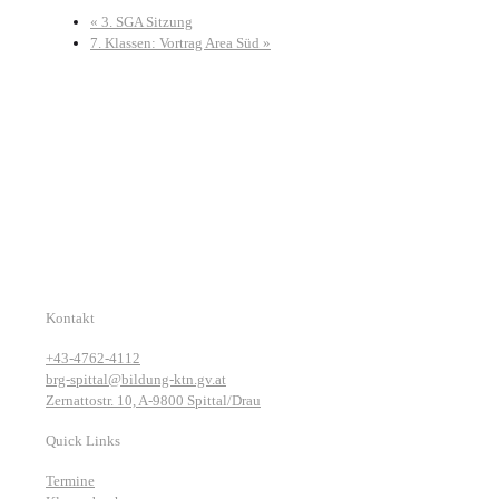
«
3. SGA Sitzung
7. Klassen: Vortrag Area Süd
»
Kontakt
+43-4762-4112
brg-spittal@bildung-ktn.gv.at
Zernattostr. 10, A-9800 Spittal/Drau
Quick Links
Termine