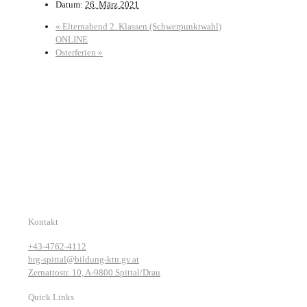
Datum:
26. März 2021
«
Elternabend 2. Klassen (Schwerpunktwahl)
ONLINE
Osterferien
»
Kontakt
+43-4762-4112
brg-spittal@bildung-ktn.gv.at
Zernattostr. 10, A-9800 Spittal/Drau
Quick Links