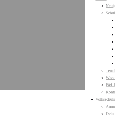
Neuig
Schul
Term
Wisse
Päd. 
Kont
Volksschuli
Anme
Dein