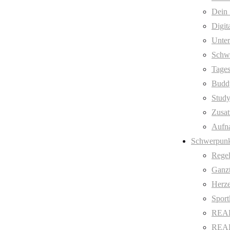
Dein 
Digit
Unter
Schw
Tages
Budd
Stud
Zusat
Aufn
Schwerpunk
Regel
Ganzt
Herze
Sport
REAL
REAL 