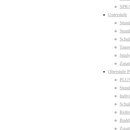
SPRA
Unterstufe
Stund
Stund
Schul
Tage
Stud
Zusat
Oberstufe 
PLUS
Stund
Indiv
Schul
Reife
Budd
Zusat