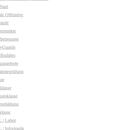
Start
ale Offensive
stufe
erpunkte
betreuung
yGuards
yBuddies
zangebote
ahmeprüfung
te
klasse
agsklasse
nsbildung
klasse
 | Labor
| Informatik