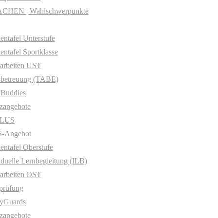
CHEN | Wahlschwerpunkte
entafel Unterstufe
entafel Sportklasse
arbeiten UST
sbetreuung (TABE)
yBuddies
zangebote
PLUS
-Angebot
entafel Oberstufe
iduelle Lernbegleitung (ILB)
arbeiten OST
prüfung
yGuards
zangebote