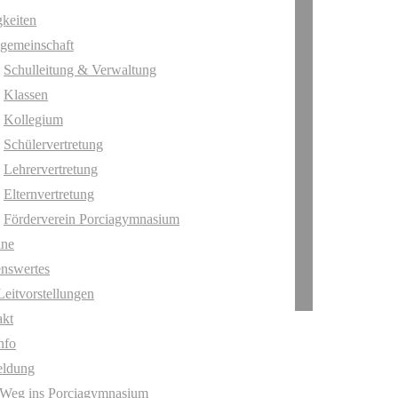
keiten
gemeinschaft
Schulleitung & Verwaltung
Klassen
Kollegium
Schülervertretung
Lehrervertretung
Elternvertretung
Förderverein Porciagymnasium
ine
nswertes
Leitvorstellungen
akt
nfo
ldung
 Weg ins Porciagymnasium