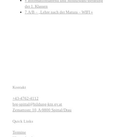
«
Informationsabend und Modulwahl-Beratung
der 1. Klassen
7.A/B – „Lehre nach der Matura – WIFI
»
Kontakt
+43-4762-4112
brg-spittal@bildung-ktn.gv.at
Zernattostr. 10, A-9800 Spittal/Drau
Quick Links
Termine