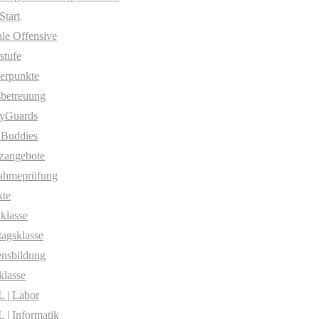
Start
ale Offensive
stufe
erpunkte
betreuung
yGuards
yBuddies
zangebote
ahmeprüfung
te
klasse
agsklasse
nsbildung
klasse
 | Labor
| Informatik