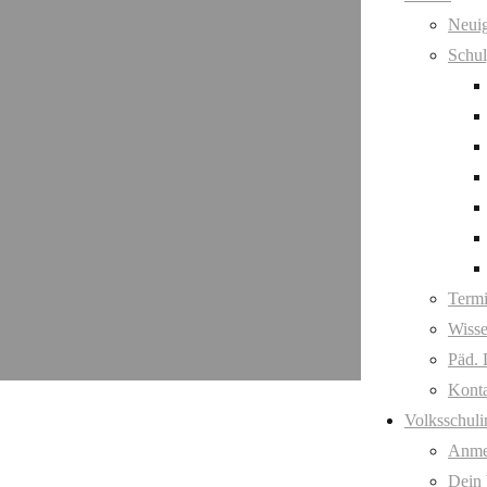
Neuig
Schul
Term
Wisse
Päd. 
Kont
Volksschuli
Anme
Dein