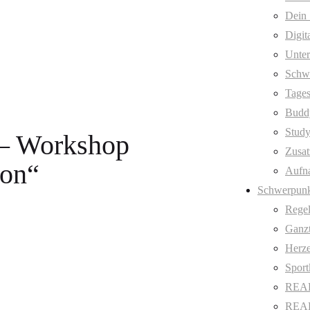
Dein 
Digit
Unter
Schw
Tages
Budd
Stud
 – Workshop
Zusat
ion“
Aufn
Schwerpunk
Regel
Ganzt
Herze
Sport
REAL
REAL 