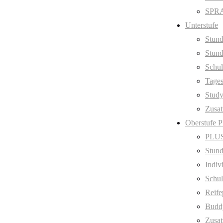
SPRA
Unterstufe
Stund
Stund
Schul
Tage
Stud
Zusat
Oberstufe 
PLUS
Stund
Indiv
Schul
Reife
Budd
Zusat