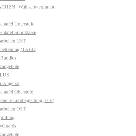
CHEN | Wahlschwerpunkte
entafel Unterstufe
entafel Sportklasse
arbeiten UST
sbetreuung (TABE)
yBuddies
zangebote
PLUS
-Angebot
entafel Oberstufe
iduelle Lernbegleitung (ILB)
arbeiten OST
prüfung
yGuards
zangebote