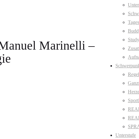
Unter
Schw
Tages
Budd
Stud
 Manuel Marinelli –
Zusat
gie
Aufn
Schwerpunk
Regel
Ganzt
Herze
Sport
REAL
REAL 
SPRA
Unterstufe