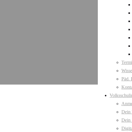
Term
Wisse
Päd. 
Kont
Volksschuli
Anme
Dein
Dein 
Digit