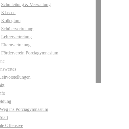
Schulleitung & Verwaltung
Klassen
Kollegium
Schülervertretung
Lehrervertretung
Elternvertretung
Förderverein Porciagymnasium
ine
nswertes
Leitvorstellungen
akt
nfo
ldung
 Weg ins Porciagymnasium
Start
ale Offensive