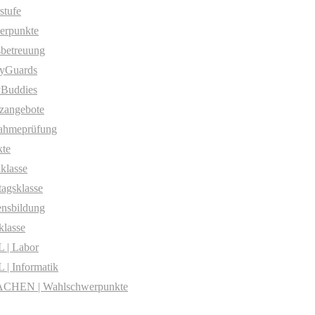
stufe
erpunkte
betreuung
yGuards
yBuddies
zangebote
ahmeprüfung
te
klasse
agsklasse
nsbildung
klasse
 | Labor
| Informatik
CHEN | Wahlschwerpunkte