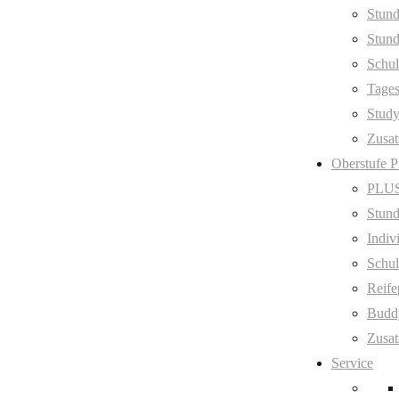
Stund
Stund
Schul
Tage
Stud
Zusat
Oberstufe 
PLUS
Stund
Indiv
Schul
Reife
Budd
Zusat
Service