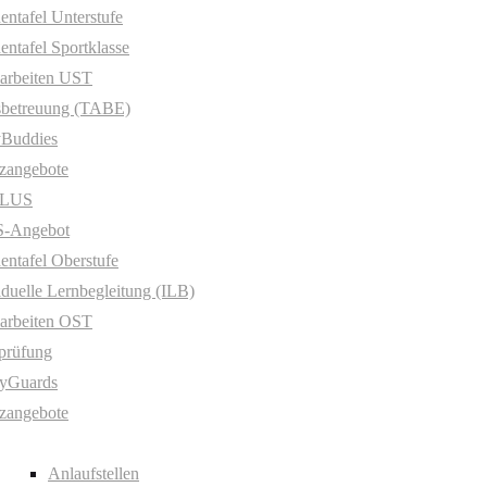
entafel Unterstufe
entafel Sportklasse
arbeiten UST
sbetreuung (TABE)
yBuddies
zangebote
PLUS
-Angebot
entafel Oberstufe
iduelle Lernbegleitung (ILB)
arbeiten OST
prüfung
yGuards
zangebote
Anlaufstellen