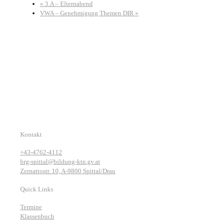
«
3.A – Elternabend
VWA – Genehmigung Themen DIR
»
Kontakt
+43-4762-4112
brg-spittal@bildung-ktn.gv.at
Zernattostr. 10, A-9800 Spittal/Drau
Quick Links
Termine
Klassenbuch