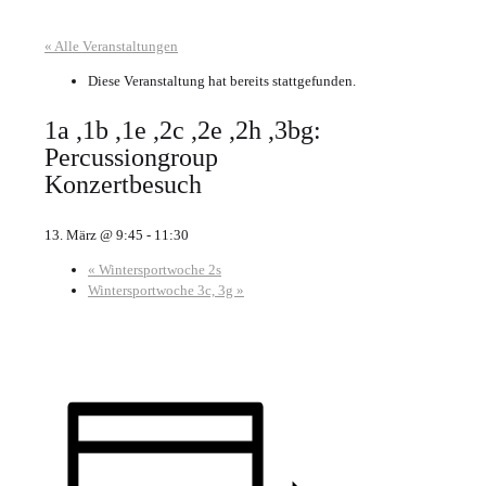
« Alle Veranstaltungen
Diese Veranstaltung hat bereits stattgefunden.
1a ,1b ,1e ,2c ,2e ,2h ,3bg:
Percussiongroup
Konzertbesuch
13. März @ 9:45
-
11:30
«
Wintersportwoche 2s
Wintersportwoche 3c, 3g
»