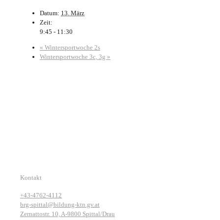
Datum:
13. März
Zeit:
9:45 - 11:30
«
Wintersportwoche 2s
Wintersportwoche 3c, 3g
»
Kontakt
+43-4762-4112
brg-spittal@bildung-ktn.gv.at
Zernattostr. 10, A-9800 Spittal/Drau