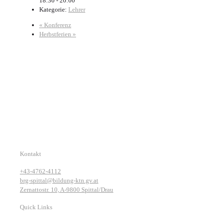
18:30 - 20:00
Kategorie:
Lehrer
«
Konferenz
Herbstferien
»
Kontakt
+43-4762-4112
brg-spittal@bildung-ktn.gv.at
Zernattostr. 10, A-9800 Spittal/Drau
Quick Links