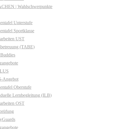
CHEN | Wahlschwerpunkte
entafel Unterstufe
entafel Sportklasse
arbeiten UST
sbetreuung (TABE)
yBuddies
zangebote
PLUS
-Angebot
entafel Oberstufe
iduelle Lernbegleitung (ILB)
arbeiten OST
prüfung
yGuards
zangebote