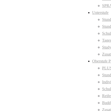
SPRA
Unterstufe
Stund
Stund
Schul
Tage
Stud
Zusat
Oberstufe 
PLUS
Stund
Indiv
Schul
Reife
Budd
Zusat