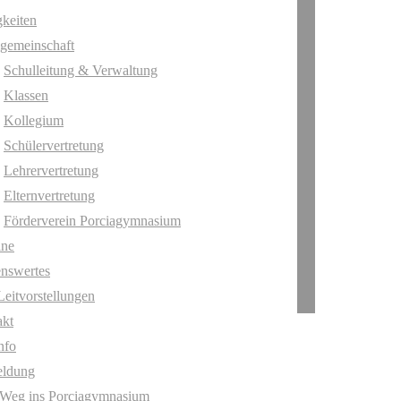
keiten
gemeinschaft
Schulleitung & Verwaltung
Klassen
Kollegium
Schülervertretung
Lehrervertretung
Elternvertretung
Förderverein Porciagymnasium
ine
nswertes
Leitvorstellungen
akt
nfo
ldung
 Weg ins Porciagymnasium