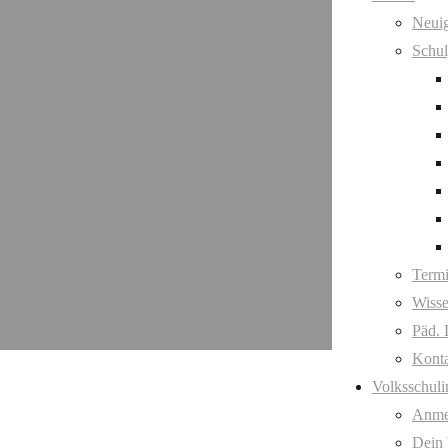
Neuig
Schul
Term
Wisse
Päd. 
Kont
Volksschuli
Anme
Dein