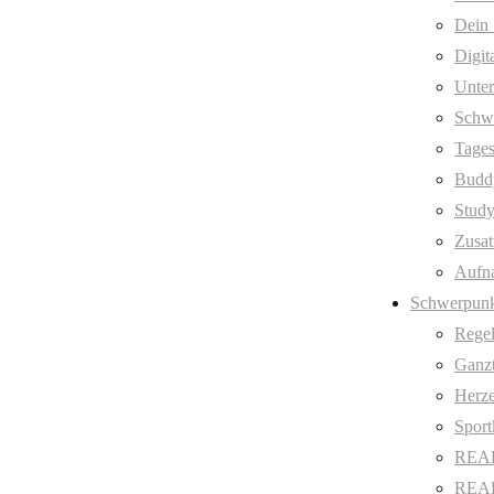
Dein 
Digit
Unter
Schw
Tages
Budd
Stud
Zusat
Aufn
Schwerpunk
Regel
Ganzt
Herze
Sport
REAL
REAL 