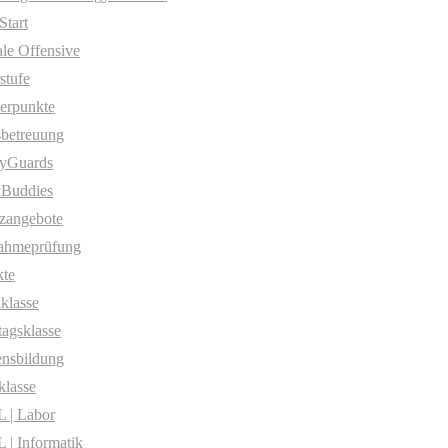
Start
ale Offensive
stufe
erpunkte
betreuung
yGuards
yBuddies
zangebote
ahmeprüfung
te
klasse
agsklasse
nsbildung
klasse
 | Labor
| Informatik